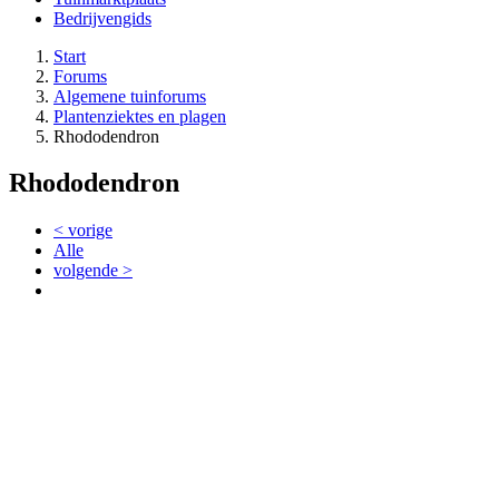
Bedrijvengids
Start
Forums
Algemene tuinforums
Plantenziektes en plagen
Rhododendron
Rhododendron
< vorige
Alle
volgende >