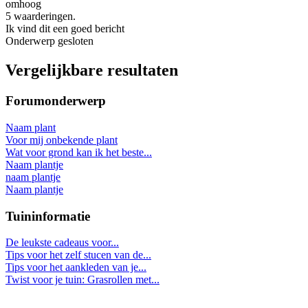
omhoog
5 waarderingen.
Ik vind dit een goed bericht
Onderwerp gesloten
Vergelijkbare resultaten
Forumonderwerp
Naam plant
Voor mij onbekende plant
Wat voor grond kan ik het beste...
Naam plantje
naam plantje
Naam plantje
Tuininformatie
De leukste cadeaus voor...
Tips voor het zelf stucen van de...
Tips voor het aankleden van je...
Twist voor je tuin: Grasrollen met...