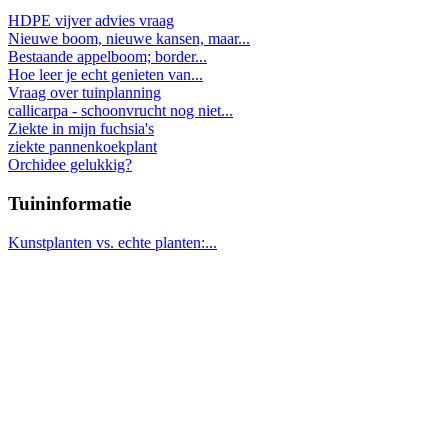
HDPE vijver advies vraag
Nieuwe boom, nieuwe kansen, maar...
Bestaande appelboom; border...
Hoe leer je echt genieten van...
Vraag over tuinplanning
callicarpa - schoonvrucht nog niet...
Ziekte in mijn fuchsia's
ziekte pannenkoekplant
Orchidee gelukkig?
Tuininformatie
Kunstplanten vs. echte planten:...