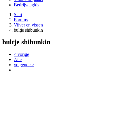
Bedrijvengids
Start
Forums
Vijver en vissen
bultje shibunkin
bultje shibunkin
< vorige
Alle
volgende >