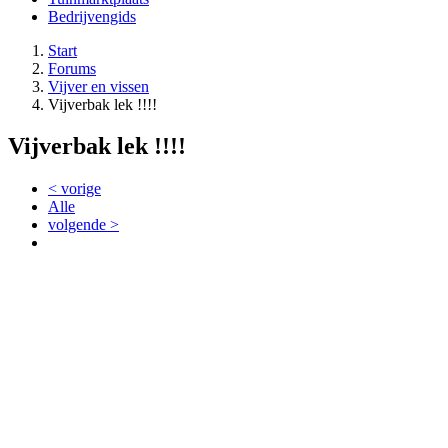
Bedrijvengids
Start
Forums
Vijver en vissen
Vijverbak lek !!!!
Vijverbak lek !!!!
< vorige
Alle
volgende >