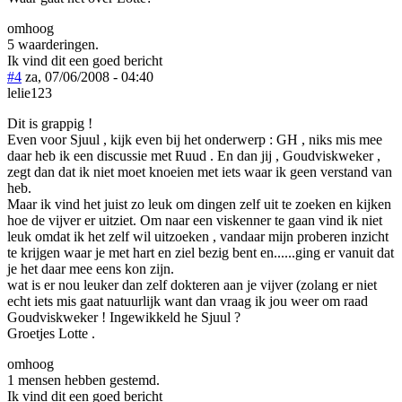
omhoog
5 waarderingen.
Ik vind dit een goed bericht
#4
za, 07/06/2008 - 04:40
lelie123
Dit is grappig !
Even voor Sjuul , kijk even bij het onderwerp : GH , niks mis mee
daar heb ik een discussie met Ruud . En dan jij , Goudviskweker ,
zegt dan dat ik niet moet knoeien met iets waar ik geen verstand van
heb.
Maar ik vind het juist zo leuk om dingen zelf uit te zoeken en kijken
hoe de vijver er uitziet. Om naar een viskenner te gaan vind ik niet
leuk omdat ik het zelf wil uitzoeken , vandaar mijn proberen inzicht
te krijgen waar je met hart en ziel bezig bent en......ging er vanuit dat
je het daar mee eens kon zijn.
wat is er nou leuker dan zelf dokteren aan je vijver (zolang er niet
echt iets mis gaat natuurlijk want dan vraag ik jou weer om raad
Goudviskweker ! Ingewikkeld he Sjuul ?
Groetjes Lotte .
omhoog
1 mensen hebben gestemd.
Ik vind dit een goed bericht