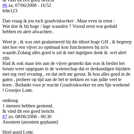
#6
za, 07/06/2008 - 16:52
lelie123
Dan vraag ik jou toch goudviskweker . Maar even in ernst :
Wat doe ik bij hoge / lage waarden ? Vooral eerst wat geduld
hebben en alert afwachten .
Weet je , ik was niet gealarmeerd bij die idioot hoge GH , ik begreep
niet hoe een vijver zo optimaal kon functioneren bij zo'n
waarde.Zolang alles goed is zal ik niet ingrijpen denk ik .wel alert
zijn.
Had ik ook maar iets aan de vijver gemerkt dan was ik beslist het
forum weer opgegaan in de wetenschap dat er deskundigen bijzitten
met erg veel ervaring , en dat stelt me gerust. Ik hou alles goed in de
gaten , probeer op tijd aan de bel te trekken en van jullie veel te
leren . Bedankt voor je reactie Goudviskweker en een fijn weekend
! Groetjes Lotte.
omhoog
1 mensen hebben gestemd.
Ik vind dit een goed bericht
#7
zo, 08/06/2008 - 00:30
Anoniem (anoniem geplaatst)
Heel goed Lotte.