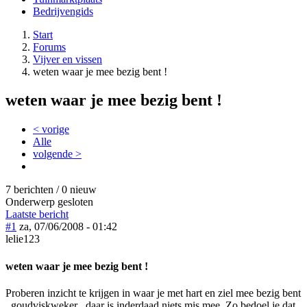
Bedrijvengids
Start
Forums
Vijver en vissen
weten waar je mee bezig bent !
weten waar je mee bezig bent !
< vorige
Alle
volgende >
7 berichten / 0 nieuw
Onderwerp gesloten
Laatste bericht
#1
za, 07/06/2008 - 01:42
lelie123
weten waar je mee bezig bent !
Proberen inzicht te krijgen in waar je met hart en ziel mee bezig bent
, goudviskweker , daar is inderdaad niets mis mee. Zo bedoel je dat