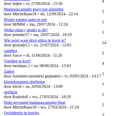
4
door
luijtm
» vr, 27/09/2024 - 15:36
Madagascarpalm geayi top afsnijden
2
door
Mitchelbaas18
» do, 12/09/2024 - 22:14
Bruine punten palm in pot
1
door
MJM60
» ma, 29/07/2024 - 12:24
Welke plant ( struik) is dit?
1
door
jenneke57
» ma, 29/07/2024 - 18:10
Wie weet waar deze phlox te koop is?
14
door
groentje12
» zo, 21/07/2024 - 12:03
calathea
2
door
Ans-e
» di, 11/06/2024 - 11:20
Voeding te kort?
4
door
monique_t
» za, 08/06/2024 - 15:03
Zaden
1
door
Anoniem (anoniem geplaatst)
» vr, 03/05/2024 - 14:17
bloemknoppen afgebeten
1
door
iris54
» za, 20/04/2024 - 13:09
strelitzia
1
door
Rudydolf
» wo, 27/03/2024 - 18:29
Hulp gevraagd madagascarpalm 9jaar
2
door
Mitchelbaas18
» wo, 27/03/2024 - 21:24
Orchideeën in buisjes
3