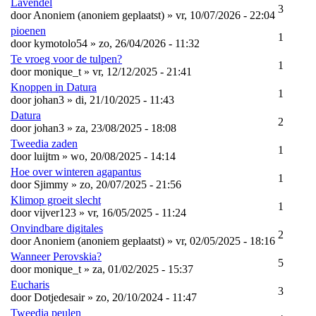
Lavendel
3
door
Anoniem (anoniem geplaatst)
» vr, 10/07/2026 - 22:04
pioenen
1
door
kymotolo54
» zo, 26/04/2026 - 11:32
Te vroeg voor de tulpen?
1
door
monique_t
» vr, 12/12/2025 - 21:41
Knoppen in Datura
1
door
johan3
» di, 21/10/2025 - 11:43
Datura
2
door
johan3
» za, 23/08/2025 - 18:08
Tweedia zaden
1
door
luijtm
» wo, 20/08/2025 - 14:14
Hoe over winteren agapantus
1
door
Sjimmy
» zo, 20/07/2025 - 21:56
Klimop groeit slecht
1
door
vijver123
» vr, 16/05/2025 - 11:24
Onvindbare digitales
2
door
Anoniem (anoniem geplaatst)
» vr, 02/05/2025 - 18:16
Wanneer Perovskia?
5
door
monique_t
» za, 01/02/2025 - 15:37
Eucharis
3
door
Dotjedesair
» zo, 20/10/2024 - 11:47
Tweedia peulen