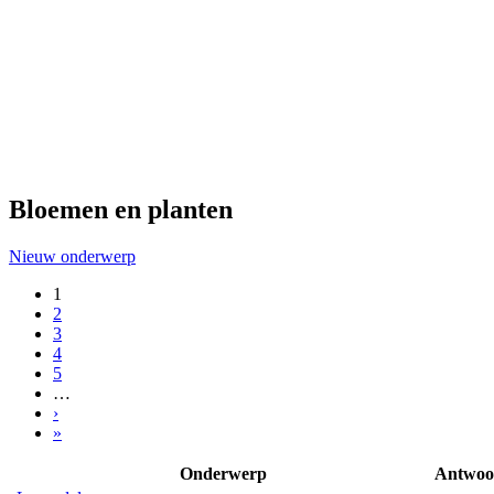
Bloemen en planten
Nieuw onderwerp
1
2
3
4
5
…
›
»
Onderwerp
Antwoo