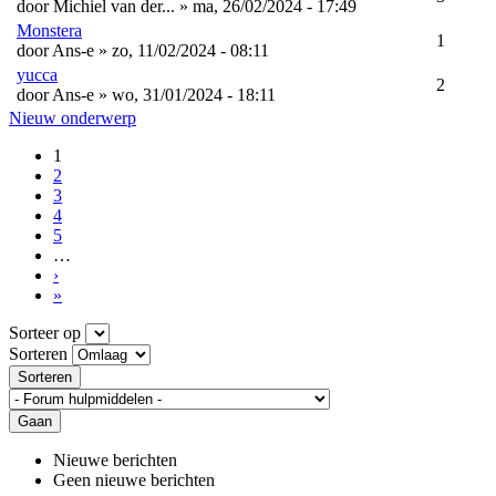
door
Michiel van der...
» ma, 26/02/2024 - 17:49
Monstera
1
door
Ans-e
» zo, 11/02/2024 - 08:11
yucca
2
door
Ans-e
» wo, 31/01/2024 - 18:11
Nieuw onderwerp
1
2
3
4
5
…
›
»
Sorteer op
Sorteren
Sorteren
Gaan
Nieuwe berichten
Geen nieuwe berichten