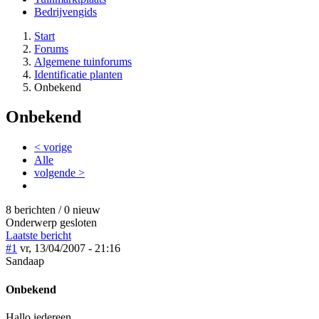
Bedrijvengids
Start
Forums
Algemene tuinforums
Identificatie planten
Onbekend
Onbekend
< vorige
Alle
volgende >
8 berichten / 0 nieuw
Onderwerp gesloten
Laatste bericht
#1
vr, 13/04/2007 - 21:16
Sandaap
Onbekend
Hallo iedereen,