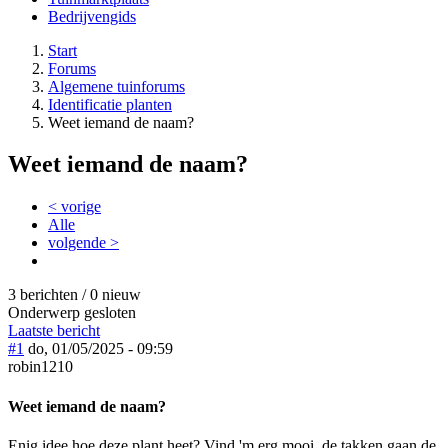
Bedrijvengids
Start
Forums
Algemene tuinforums
Identificatie planten
Weet iemand de naam?
Weet iemand de naam?
< vorige
Alle
volgende >
3 berichten / 0 nieuw
Onderwerp gesloten
Laatste bericht
#1
do, 01/05/2025 - 09:59
robin1210
Weet iemand de naam?
Enig idee hoe deze plant heet? Vind 'm erg mooi, de takken gaan de