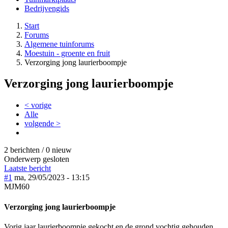
Bedrijvengids
Start
Forums
Algemene tuinforums
Moestuin - groente en fruit
Verzorging jong laurierboompje
Verzorging jong laurierboompje
< vorige
Alle
volgende >
2 berichten / 0 nieuw
Onderwerp gesloten
Laatste bericht
#1
ma, 29/05/2023 - 13:15
MJM60
Verzorging jong laurierboompje
Vorig jaar laurierboompje gekocht en de grond vochtig gehouden.