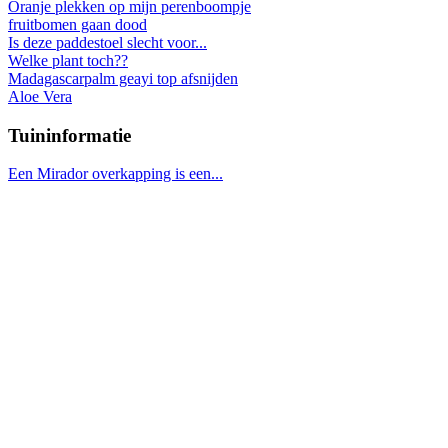
Oranje plekken op mijn perenboompje
fruitbomen gaan dood
Is deze paddestoel slecht voor...
Welke plant toch??
Madagascarpalm geayi top afsnijden
Aloe Vera
Tuininformatie
Een Mirador overkapping is een...