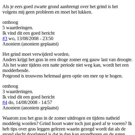
Als je eers goed zwarte grond aanbrengt over het grind is het
volgens mij geen probleem en moet het lukken.
omhoog
5 waarderingen.
Ik vind dit een goed bericht
#3
wo, 13/08/2008 - 23:50
Anoniem (anoniem geplaatst)
Het grind moet verwijderd worden.
Anders krijgt het gras in een droge zomer erg gauw last van droogte.
Als het water tijdens een natte periode niet weg kan, wordt het een
modderbende.
Potgrond is trouwens helemaal geen optie om mee op te hogen.
omhoog
3 waarderingen.
Ik vind dit een goed bericht
#4
do, 14/08/2008 - 14:57
Anoniem (anoniem geplaatst)
Waarom zou het gras in de zomer uitdrogen en tijdens natheid
modderig worden? Grind hoort water toch just goed af te voeren? Ik
heb tips over gras leggen gelezen waarin gezegd wordt dat als de
grond slecht doorlatend is dat je dan kan grondboren en de gaten