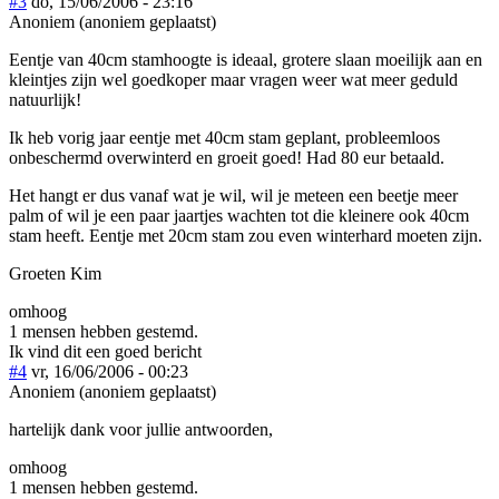
#3
do, 15/06/2006 - 23:16
Anoniem (anoniem geplaatst)
Eentje van 40cm stamhoogte is ideaal, grotere slaan moeilijk aan en
kleintjes zijn wel goedkoper maar vragen weer wat meer geduld
natuurlijk!
Ik heb vorig jaar eentje met 40cm stam geplant, probleemloos
onbeschermd overwinterd en groeit goed! Had 80 eur betaald.
Het hangt er dus vanaf wat je wil, wil je meteen een beetje meer
palm of wil je een paar jaartjes wachten tot die kleinere ook 40cm
stam heeft. Eentje met 20cm stam zou even winterhard moeten zijn.
Groeten Kim
omhoog
1 mensen hebben gestemd.
Ik vind dit een goed bericht
#4
vr, 16/06/2006 - 00:23
Anoniem (anoniem geplaatst)
hartelijk dank voor jullie antwoorden,
omhoog
1 mensen hebben gestemd.