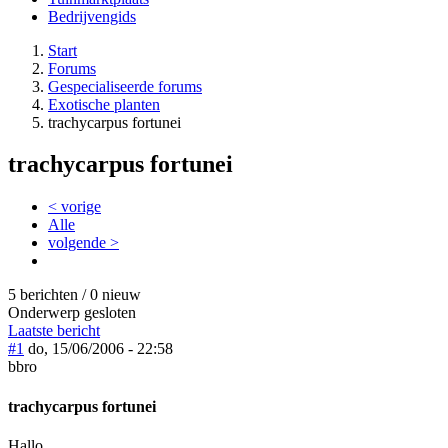
Bedrijvengids
Start
Forums
Gespecialiseerde forums
Exotische planten
trachycarpus fortunei
trachycarpus fortunei
< vorige
Alle
volgende >
5 berichten / 0 nieuw
Onderwerp gesloten
Laatste bericht
#1
do, 15/06/2006 - 22:58
bbro
trachycarpus fortunei
Hallo,