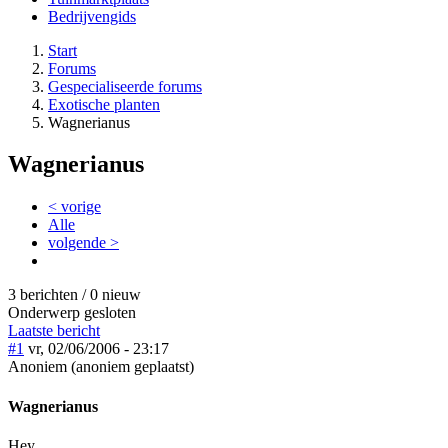
Bedrijvengids
Start
Forums
Gespecialiseerde forums
Exotische planten
Wagnerianus
Wagnerianus
< vorige
Alle
volgende >
3 berichten / 0 nieuw
Onderwerp gesloten
Laatste bericht
#1
vr, 02/06/2006 - 23:17
Anoniem (anoniem geplaatst)
Wagnerianus
Hey ,