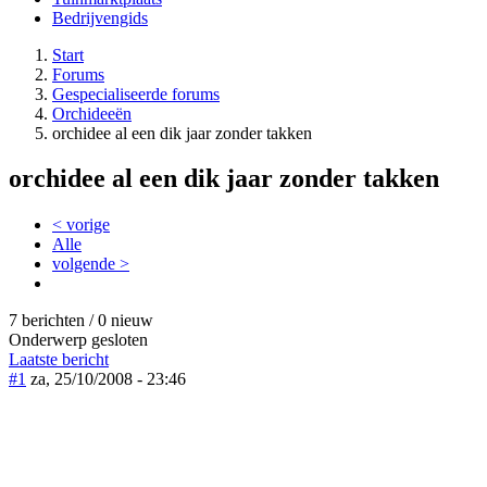
Bedrijvengids
Start
Forums
Gespecialiseerde forums
Orchideeën
orchidee al een dik jaar zonder takken
orchidee al een dik jaar zonder takken
< vorige
Alle
volgende >
7 berichten / 0 nieuw
Onderwerp gesloten
Laatste bericht
#1
za, 25/10/2008 - 23:46