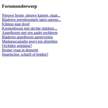
Forumonderwerp
Nieuwe boom, nieuwe kansen, maar...
Bladeren perenboompje laten opeens...
Klimop gaat dood
Krentenboom met slechte stukken:...
Appelboom met een ander probleem
Bladeren appelboom aangevreten
Madagascarpalm geayi top afsnijden
Orchidee gelukkig?
Bruine vraat in dennetje
Hagelschot, schurft of beiden?