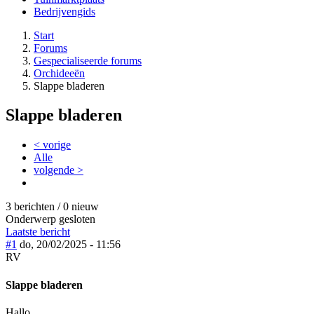
Bedrijvengids
Start
Forums
Gespecialiseerde forums
Orchideeën
Slappe bladeren
Slappe bladeren
< vorige
Alle
volgende >
3 berichten / 0 nieuw
Onderwerp gesloten
Laatste bericht
#1
do, 20/02/2025 - 11:56
RV
Slappe bladeren
Hallo,