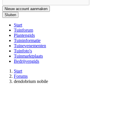
Nieuw account aanmaken
Sluiten
Start
Tuinforum
Plantengids
Tuininformatie
Tuinevenementen
Tuinfoto's
Tuinmarktplaats
Bedrijvengids
Start
Forums
dendobrium nobile