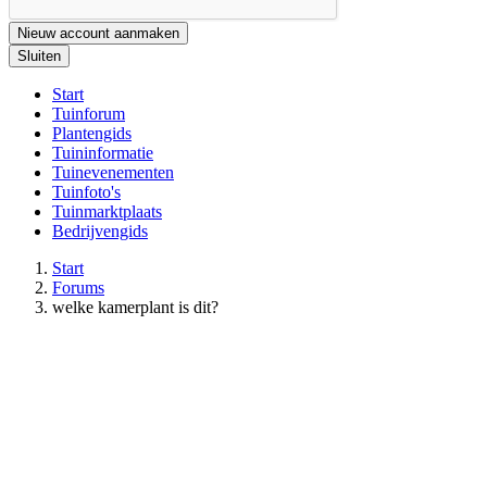
Nieuw account aanmaken
Sluiten
Start
Tuinforum
Plantengids
Tuininformatie
Tuinevenementen
Tuinfoto's
Tuinmarktplaats
Bedrijvengids
Start
Forums
welke kamerplant is dit?