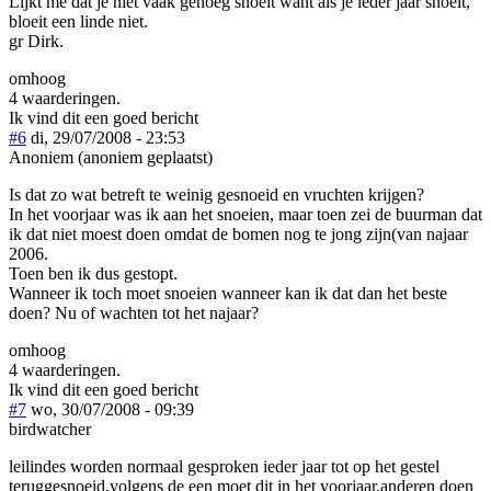
Lijkt me dat je niet vaak genoeg snoeit want als je ieder jaar snoeit,
bloeit een linde niet.
gr Dirk.
omhoog
4 waarderingen.
Ik vind dit een goed bericht
#6
di, 29/07/2008 - 23:53
Anoniem (anoniem geplaatst)
Is dat zo wat betreft te weinig gesnoeid en vruchten krijgen?
In het voorjaar was ik aan het snoeien, maar toen zei de buurman dat
ik dat niet moest doen omdat de bomen nog te jong zijn(van najaar
2006.
Toen ben ik dus gestopt.
Wanneer ik toch moet snoeien wanneer kan ik dat dan het beste
doen? Nu of wachten tot het najaar?
omhoog
4 waarderingen.
Ik vind dit een goed bericht
#7
wo, 30/07/2008 - 09:39
birdwatcher
leilindes worden normaal gesproken ieder jaar tot op het gestel
teruggesnoeid,volgens de een moet dit in het voorjaar,anderen doen