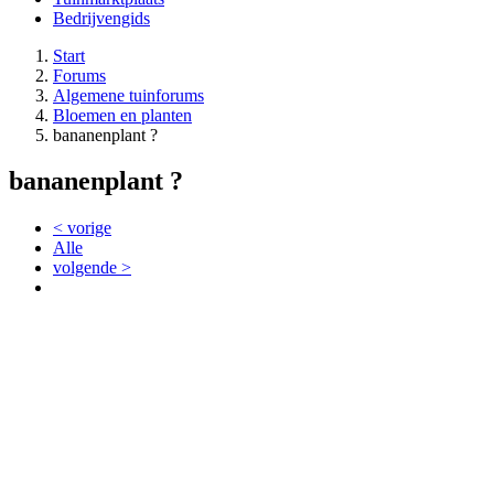
Bedrijvengids
Start
Forums
Algemene tuinforums
Bloemen en planten
bananenplant ?
bananenplant ?
< vorige
Alle
volgende >