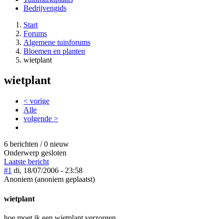
Bedrijvengids
Start
Forums
Algemene tuinforums
Bloemen en planten
wietplant
wietplant
< vorige
Alle
volgende >
6 berichten / 0 nieuw
Onderwerp gesloten
Laatste bericht
#1
di, 18/07/2006 - 23:58
Anoniem (anoniem geplaatst)
wietplant
hoe moet ik een wietplant verzorgen