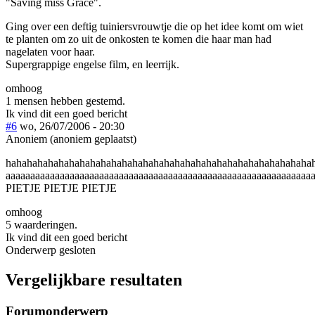
"Saving miss Grace".
Ging over een deftig tuiniersvrouwtje die op het idee komt om wiet
te planten om zo uit de onkosten te komen die haar man had
nagelaten voor haar.
Supergrappige engelse film, en leerrijk.
omhoog
1 mensen hebben gestemd.
Ik vind dit een goed bericht
#6
wo, 26/07/2006 - 20:30
Anoniem (anoniem geplaatst)
hahahahahahahahahahahahahahahahahahahahahahahahahahahahahaha
aaaaaaaaaaaaaaaaaaaaaaaaaaaaaaaaaaaaaaaaaaaaaaaaaaaaaaaaaaaa
PIETJE PIETJE PIETJE
omhoog
5 waarderingen.
Ik vind dit een goed bericht
Onderwerp gesloten
Vergelijkbare resultaten
Forumonderwerp