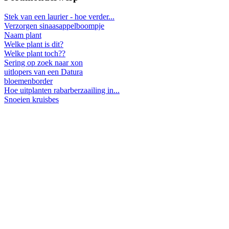
Stek van een laurier - hoe verder...
Verzorgen sinaasappelboompje
Naam plant
Welke plant is dit?
Welke plant toch??
Sering op zoek naar xon
uitlopers van een Datura
bloemenborder
Hoe uitplanten rabarberzaailing in...
Snoeien kruisbes