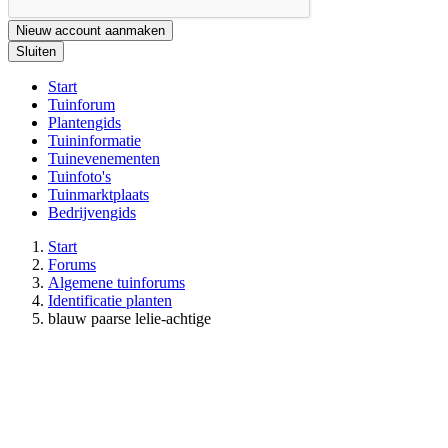
Nieuw account aanmaken
Sluiten
Start
Tuinforum
Plantengids
Tuininformatie
Tuinevenementen
Tuinfoto's
Tuinmarktplaats
Bedrijvengids
Start
Forums
Algemene tuinforums
Identificatie planten
blauw paarse lelie-achtige