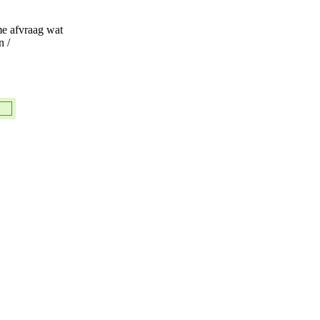
e afvraag wat
n /