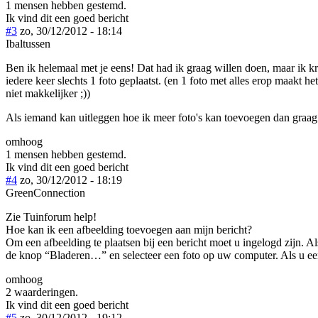
1 mensen hebben gestemd.
Ik vind dit een goed bericht
#3
zo, 30/12/2012 - 18:14
Ibaltussen
Ben ik helemaal met je eens! Dat had ik graag willen doen, maar ik kr
iedere keer slechts 1 foto geplaatst. (en 1 foto met alles erop maakt he
niet makkelijker ;))
Als iemand kan uitleggen hoe ik meer foto's kan toevoegen dan graag
omhoog
1 mensen hebben gestemd.
Ik vind dit een goed bericht
#4
zo, 30/12/2012 - 18:19
GreenConnection
Zie Tuinforum help!
Hoe kan ik een afbeelding toevoegen aan mijn bericht?
Om een afbeelding te plaatsen bij een bericht moet u ingelogd zijn. A
de knop “Bladeren…” en selecteer een foto op uw computer. Als u een 
omhoog
2 waarderingen.
Ik vind dit een goed bericht
#5
zo, 30/12/2012 - 19:12