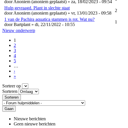
door
Anoniem (anoniem geplaatst)
» za, 18/02/2023 - 09:54
Hulp gevraagd. Plant in slechte staat
2
door
Anoniem (anoniem geplaatst)
» vr, 13/01/2023 - 09:58
1 van de Pachira aquatica stammen is rot. Wat nu?
1
door
Bartplant
» di, 22/11/2022 - 10:55
Nieuw onderwerp
1
2
3
4
5
…
›
»
Sorteer op
Sorteren
Sorteren
Gaan
Nieuwe berichten
Geen nieuwe berichten