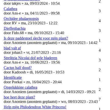
2
door
takjes
» za, 09/03/2024 - 10:54
Calathea
3
door
Ans-e
» za, 04/11/2023 - 09:58
Orchidee phalaenopsis
4
door
RV
» ma, 23/10/2023 - 12:22
Dieffenbachia
3
door
Fido.68
» ma, 09/10/2023 - 15:40
Is deze paddestoel slecht voor mijn plant?
1
door
Anoniem (anoniem geplaatst)
» ma, 09/10/2023 - 14:42
blad valt af
4
door
johan3
» vr, 21/07/2023 - 21:16
Strelitzia Nicolai dof gele bladeren
3
door
Ans-e
» za, 10/06/2023 - 19:56
Cactus half dood?
2
door
Kadoosh
» di, 16/05/2023 - 10:53
Identificatie
1
door
Poekai
» zo, 16/04/2023 - 20:44
Ongelukkige calathea
2
door
Anoniem (anoniem geplaatst)
» di, 14/03/2023 - 09:21
hoe heet deze plant?
7
door
Anoniem (anoniem geplaatst)
» wo, 08/03/2023 - 23:43
Help mijn Philodendron White Princess!
1