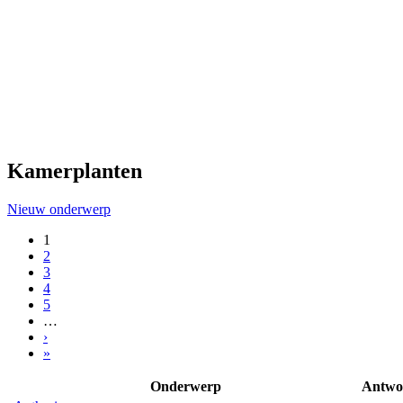
Kamerplanten
Nieuw onderwerp
1
2
3
4
5
…
›
»
Onderwerp
Antwo