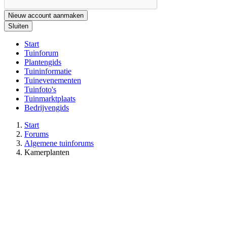
Nieuw account aanmaken
Sluiten
Start
Tuinforum
Plantengids
Tuininformatie
Tuinevenementen
Tuinfoto's
Tuinmarktplaats
Bedrijvengids
Start
Forums
Algemene tuinforums
Kamerplanten