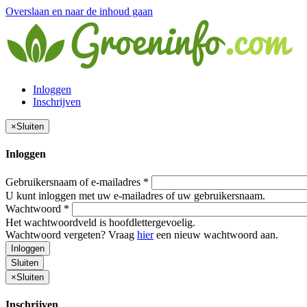
Overslaan en naar de inhoud gaan
Inloggen
Inschrijven
×
Sluiten
Inloggen
Gebruikersnaam of e-mailadres
*
U kunt inloggen met uw e-mailadres of uw gebruikersnaam.
Wachtwoord
*
Het wachtwoordveld is hoofdlettergevoelig.
Wachtwoord vergeten? Vraag
hier
een nieuw wachtwoord aan.
Inloggen
Sluiten
×
Sluiten
Inschrijven