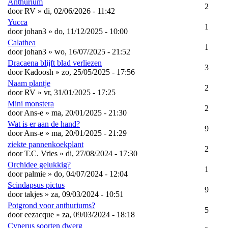
Anthurium
2
door
RV
» di, 02/06/2026 - 11:42
Yucca
1
door
johan3
» do, 11/12/2025 - 10:00
Calathea
1
door
johan3
» wo, 16/07/2025 - 21:52
Dracaena blijft blad verliezen
3
door
Kadoosh
» zo, 25/05/2025 - 17:56
Naam plantje
2
door
RV
» vr, 31/01/2025 - 17:25
Mini monstera
2
door
Ans-e
» ma, 20/01/2025 - 21:30
Wat is er aan de hand?
9
door
Ans-e
» ma, 20/01/2025 - 21:29
ziekte pannenkoekplant
2
door
T.C. Vries
» di, 27/08/2024 - 17:30
Orchidee gelukkig?
1
door
palmie
» do, 04/07/2024 - 12:04
Scindapsus pictus
9
door
takjes
» za, 09/03/2024 - 10:51
Potgrond voor anthuriums?
5
door
eezacque
» za, 09/03/2024 - 18:18
Cyperus soorten dwerg