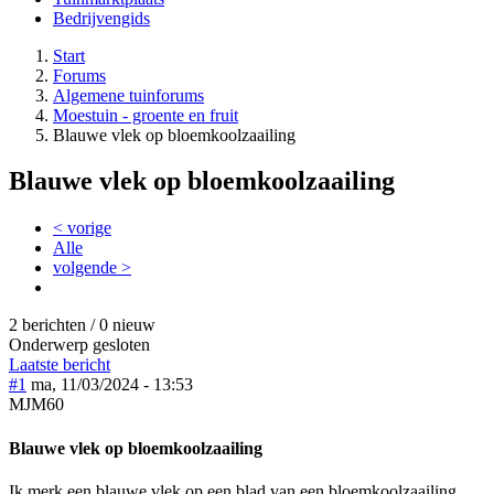
Bedrijvengids
Start
Forums
Algemene tuinforums
Moestuin - groente en fruit
Blauwe vlek op bloemkoolzaailing
Blauwe vlek op bloemkoolzaailing
< vorige
Alle
volgende >
2 berichten / 0 nieuw
Onderwerp gesloten
Laatste bericht
#1
ma, 11/03/2024 - 13:53
MJM60
Blauwe vlek op bloemkoolzaailing
Ik merk een blauwe vlek op een blad van een bloemkoolzaailing.