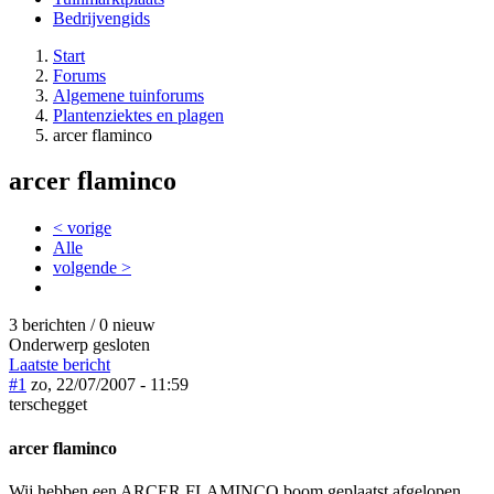
Bedrijvengids
Start
Forums
Algemene tuinforums
Plantenziektes en plagen
arcer flaminco
arcer flaminco
< vorige
Alle
volgende >
3 berichten / 0 nieuw
Onderwerp gesloten
Laatste bericht
#1
zo, 22/07/2007 - 11:59
terschegget
arcer flaminco
Wij hebben een ARCER FLAMINCO boom geplaatst afgelopen