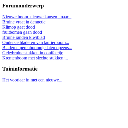
Forumonderwerp
Nieuwe boom, nieuwe kansen, maar...
Bruine vraat in dennetje
Klimop gaat dood
fruitbomen gaan dood
Bruine randen kiwiblad
Onderste bladeren van laurierboom...
Bladeren perenboompje laten opeens...
Gele/bruine stukken in conifeertje
Krentenboom met slechte stukken:...
Tuininformatie
Het voorjaar in met een nieuwe...