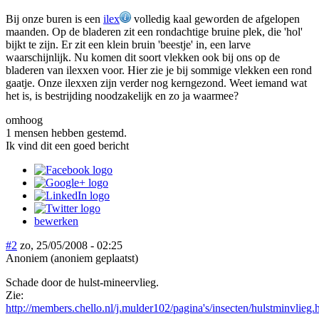
Bij onze buren is een
ilex
volledig kaal geworden de afgelopen
maanden. Op de bladeren zit een rondachtige bruine plek, die 'hol'
bijkt te zijn. Er zit een klein bruin 'beestje' in, een larve
waarschijnlijk. Nu komen dit soort vlekken ook bij ons op de
bladeren van ilexxen voor. Hier zie je bij sommige vlekken een rond
gaatje. Onze ilexxen zijn verder nog kerngezond. Weet iemand wat
het is, is bestrijding noodzakelijk en zo ja waarmee?
omhoog
1 mensen hebben gestemd.
Ik vind dit een goed bericht
bewerken
#2
zo, 25/05/2008 - 02:25
Anoniem (anoniem geplaatst)
Schade door de hulst-mineervlieg.
Zie:
http://members.chello.nl/j.mulder102/pagina's/insecten/hulstminvlieg.