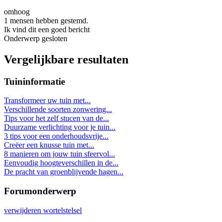
omhoog
1 mensen hebben gestemd.
Ik vind dit een goed bericht
Onderwerp gesloten
Vergelijkbare resultaten
Tuininformatie
Transformeer uw tuin met...
Verschillende soorten zonwering...
Tips voor het zelf stucen van de...
Duurzame verlichting voor je tuin...
3 tips voor een onderhoudsvrije...
Creëer een knusse tuin met...
8 manieren om jouw tuin sfeervol...
Eenvoudig hoogteverschillen in de...
De pracht van groenblijvende hagen...
Forumonderwerp
verwijderen wortelstelsel