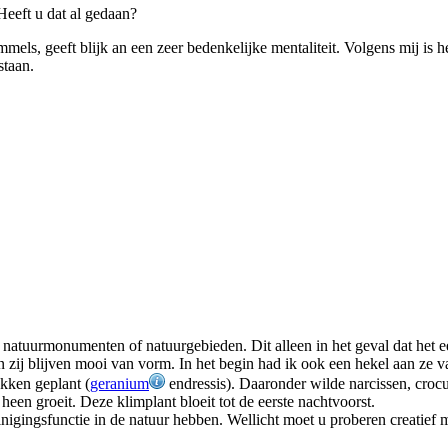
eeft u dat al gedaan?
ls, geeft blijk an een zeer bedenkelijke mentaliteit. Volgens mij is h
staan.
natuurmonumenten of natuurgebieden. Dit alleen in het geval dat het een 
n zij blijven mooi van vorm. In het begin had ik ook een hekel aan ze 
kken geplant (
geranium
endressis). Daaronder wilde narcissen, crocus
 heen groeit. Deze klimplant bloeit tot de eerste nachtvoorst.
igingsfunctie in de natuur hebben. Wellicht moet u proberen creatief 