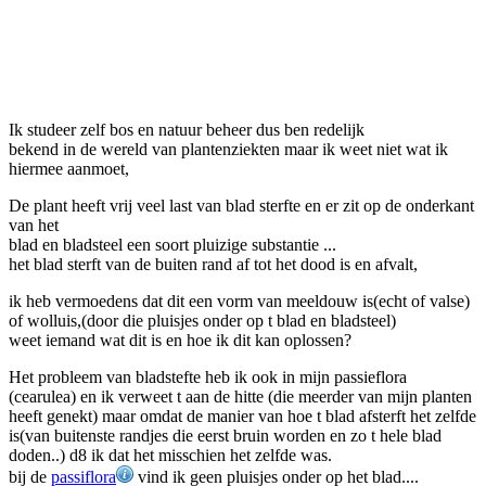
Ik studeer zelf bos en natuur beheer dus ben redelijk
bekend in de wereld van plantenziekten maar ik weet niet wat ik
hiermee aanmoet,
De plant heeft vrij veel last van blad sterfte en er zit op de onderkant
van het
blad en bladsteel een soort pluizige substantie ...
het blad sterft van de buiten rand af tot het dood is en afvalt,
ik heb vermoedens dat dit een vorm van meeldouw is(echt of valse)
of wolluis,(door die pluisjes onder op t blad en bladsteel)
weet iemand wat dit is en hoe ik dit kan oplossen?
Het probleem van bladstefte heb ik ook in mijn passieflora
(cearulea) en ik verweet t aan de hitte (die meerder van mijn planten
heeft genekt) maar omdat de manier van hoe t blad afsterft het zelfde
is(van buitenste randjes die eerst bruin worden en zo t hele blad
doden..) d8 ik dat het misschien het zelfde was.
bij de
passiflora
vind ik geen pluisjes onder op het blad....