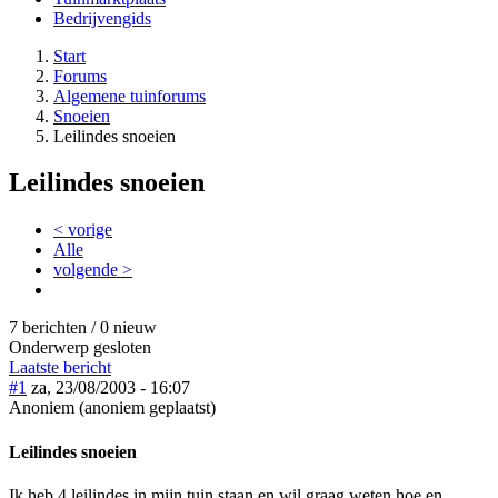
Bedrijvengids
Start
Forums
Algemene tuinforums
Snoeien
Leilindes snoeien
Leilindes snoeien
< vorige
Alle
volgende >
7 berichten / 0 nieuw
Onderwerp gesloten
Laatste bericht
#1
za, 23/08/2003 - 16:07
Anoniem (anoniem geplaatst)
Leilindes snoeien
Ik heb 4 leilindes in mijn tuin staan en wil graag weten hoe en