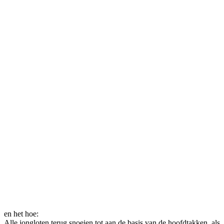
en het hoe:
Alle jongloten terug snoeien tot aan de basis van de hoofdtakken, als