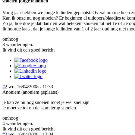
snoeien jonge leilinden
Vorig jaar hebben we jonge leilinden geplaatst. Overal om me heen zie 
Kan ik onze nu nog snoeien? Er beginnen al uitlopers/blaadjes te ko
Zo ja, hoe doe je dat dan? en wat betekent snoeien tot het 1e of 2e oo
Ik hoorde laatst dat je jonge leilinden van 1 of 2 jaar oud nog niet moe
omhoog
8 waarderingen.
Ik vind dit een goed bericht
#2
wo, 16/04/2008 - 11:33
Anoniem (anoniem geplaatst)
je kan ze nu nog snoeien moet je wel snel zijn
je moet ze tot op de stam terug snoeien
omhoog
4 waarderingen.
Ik vind dit een goed bericht
#3
wo, 16/04/2008 - 12:34