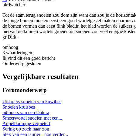
birdwatcher
Tot de stam terug snoeien zou dom zijn want dan zou je de horizonta
de jonge bomen moeten eerst een goed wortelgestel maken daarom zou 
de bomen vormen dan eerst flink blad,in het blad worden de suikers
hiervan de kunnen wortels groeien,nu snoeien zou veel energie kosten
gr Dirk.
omhoog
3 waarderingen.
Ik vind dit een goed bericht
Onderwerp gesloten
Vergelijkbare resultaten
Forumonderwerp
Uitlopers snoeien van kuwibes
Snoeien kruisbes
uitlopers van een Datura
Smeerwortel snoeien met een...
Appelboompje verpietert
Sering op zoek naar xon
Stek van een laurier - hoe verder...