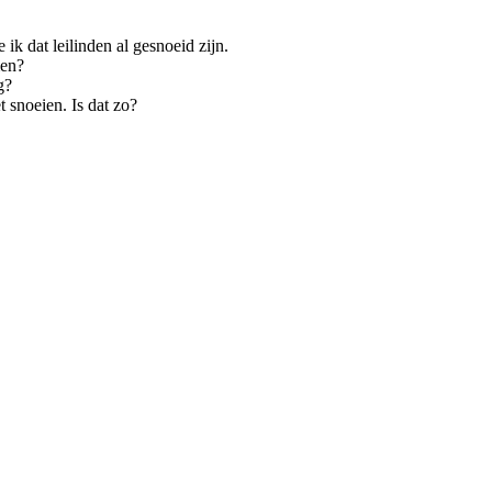
ik dat leilinden al gesnoeid zijn.
men?
g?
t snoeien. Is dat zo?