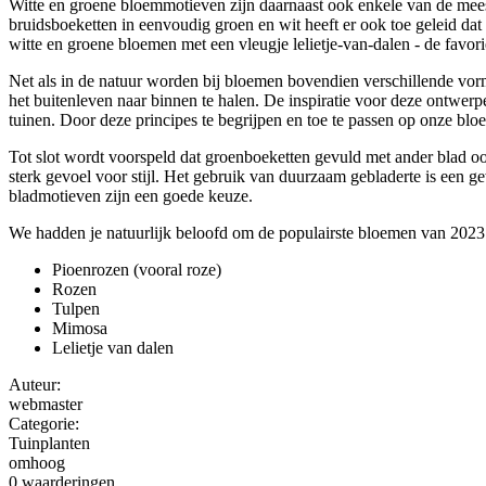
Witte en groene bloemmotieven zijn daarnaast ook enkele van de meest
bruidsboeketten in eenvoudig groen en wit heeft er ook toe geleid dat
witte en groene bloemen met een vleugje lelietje-van-dalen - de favor
Net als in de natuur worden bij bloemen bovendien verschillende vorm
het buitenleven naar binnen te halen. De inspiratie voor deze ontwer
tuinen. Door deze principes te begrijpen en toe te passen op onze blo
Tot slot wordt voorspeld dat groenboeketten gevuld met ander blad oo
sterk gevoel voor stijl. Het gebruik van duurzaam gebladerte is een 
bladmotieven zijn een goede keuze.
We hadden je natuurlijk beloofd om de populairste bloemen van 2023 te
Pioenrozen (vooral roze)
Rozen
Tulpen
Mimosa
Lelietje van dalen
Auteur:
webmaster
Categorie:
Tuinplanten
omhoog
0 waarderingen.