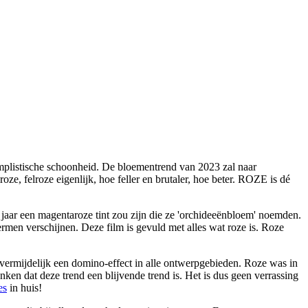
mplistische schoonheid. De bloementrend van 2023 zal naar
oze, felroze eigenlijk, hoe feller en brutaler, hoe beter. ROZE is dé
jaar een magentaroze tint zou zijn die ze 'orchideeënbloem' noemden.
en verschijnen. Deze film is gevuld met alles wat roze is. Roze
nvermijdelijk een domino-effect in alle ontwerpgebieden. Roze was in
ken dat deze trend een blijvende trend is. Het is dus geen verrassing
es
in huis!