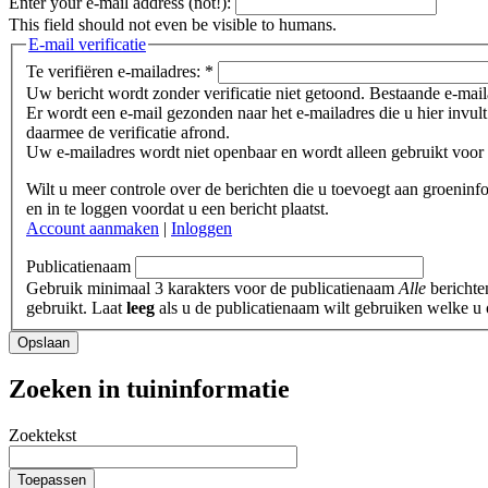
Enter your e-mail address (not!):
This field should not even be visible to humans.
E-mail verificatie
Te verifiëren e-mailadres:
*
Uw bericht wordt zonder verificatie niet getoond. Bestaande e-mai
Er wordt een e-mail gezonden naar het e-mailadres die u hier invult
daarmee de verificatie afrond.
Uw e-mailadres wordt niet openbaar en wordt alleen gebruikt voor d
Wilt u meer controle over de berichten die u toevoegt aan groeninf
en in te loggen voordat u een bericht plaatst.
Account aanmaken
|
Inloggen
Publicatienaam
Gebruik minimaal 3 karakters voor de publicatienaam
Alle
berichte
gebruikt. Laat
leeg
als u de publicatienaam wilt gebruiken welke u 
Heeft
Opslaan
u
een
Zoeken in tuininformatie
tuin?
Zoektekst
Toepassen