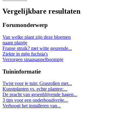
Vergelijkbare resultaten
Forumonderwerp
Van welke plant zijn deze bloemen
naam plantje
Franse struik? met witte geurende...
Ziekte in mijn fuchsia's
Verzorgen sinaasappelboompje
Tuininformatie
Twist voor je tuin: Grasrollen met...
Kunstplanten vs. echte planten:...
De pracht van groenblijvende hagen...
3 tips voor een onderhoudsvrije...
Verhoogt het installeren van...