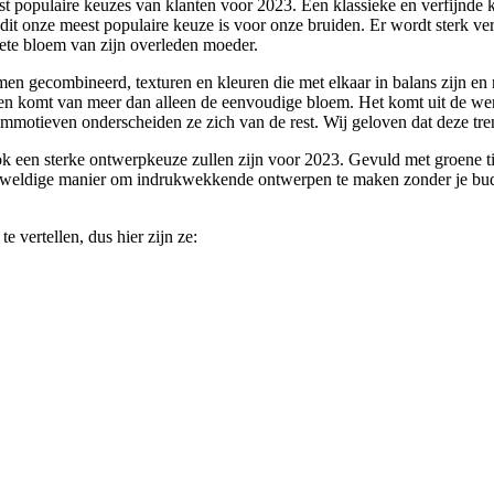
 populaire keuzes van klanten voor 2023. Een klassieke en verfijnde ke
 dit onze meest populaire keuze is voor onze bruiden. Er wordt sterk ve
iete bloem van zijn overleden moeder.
en gecombineerd, texturen en kleuren die met elkaar in balans zijn en 
pen komt van meer dan alleen de eenvoudige bloem. Het komt uit de were
emmotieven onderscheiden ze zich van de rest. Wij geloven dat deze tre
k een sterke ontwerpkeuze zullen zijn voor 2023. Gevuld met groene tin
geweldige manier om indrukwekkende ontwerpen te maken zonder je budge
 vertellen, dus hier zijn ze: