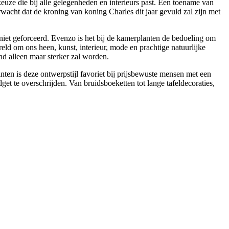
uze die bij alle gelegenheden en interieurs past. Een toename van
rwacht dat de kroning van koning Charles dit jaar gevuld zal zijn met
niet geforceerd. Evenzo is het bij de kamerplanten de bedoeling om
ld om ons heen, kunst, interieur, mode en prachtige natuurlijke
nd alleen maar sterker zal worden.
ten is deze ontwerpstijl favoriet bij prijsbewuste mensen met een
t te overschrijden. Van bruidsboeketten tot lange tafeldecoraties,