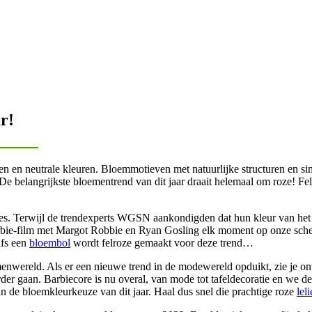
r!
n en neutrale kleuren. Bloemmotieven met natuurlijke structuren en si
De belangrijkste bloementrend van dit jaar draait helemaal om roze! Felr
ies. Terwijl de trendexperts WGSN aankondigden dat hun kleur van het 
ie-film met Margot Robbie en Ryan Gosling elk moment op onze scherm
lfs een
bloembol
wordt felroze gemaakt voor deze trend…
menwereld. Als er een nieuwe trend in de modewereld opduikt, zie je o
r gaan. Barbiecore is nu overal, van mode tot tafeldecoratie en we den
in de bloemkleurkeuze van dit jaar. Haal dus snel die prachtige roze
leli