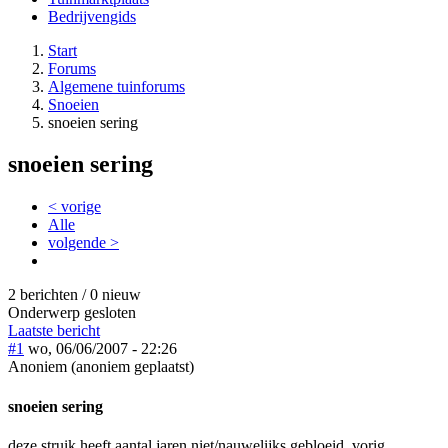
Bedrijvengids
Start
Forums
Algemene tuinforums
Snoeien
snoeien sering
snoeien sering
< vorige
Alle
volgende >
2 berichten / 0 nieuw
Onderwerp gesloten
Laatste bericht
#1
wo, 06/06/2007 - 22:26
Anoniem (anoniem geplaatst)
snoeien sering
deze struik heeft aantal jaren niet/nauwelijks gebloeid, vorig