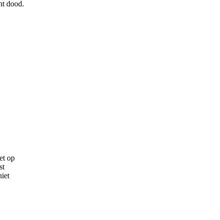
nt dood.
et op
st
niet