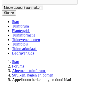
Nieuw account aanmaken
Sluiten
Start
Tuinforum
Plantengids
Tuininformatie
Tuinevenementen
Tuinfoto's
Tuinmarktplaats
Bedrijvengids
Start
Forums
Algemene tuinforums
Struiken, hagen en bomen
Appelboom herkenning en dood blad