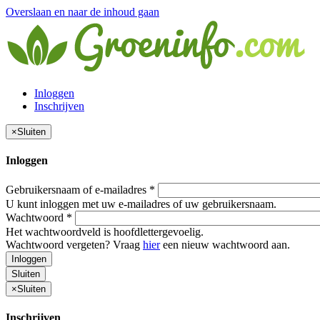
Overslaan en naar de inhoud gaan
Inloggen
Inschrijven
×
Sluiten
Inloggen
Gebruikersnaam of e-mailadres
*
U kunt inloggen met uw e-mailadres of uw gebruikersnaam.
Wachtwoord
*
Het wachtwoordveld is hoofdlettergevoelig.
Wachtwoord vergeten? Vraag
hier
een nieuw wachtwoord aan.
Inloggen
Sluiten
×
Sluiten
Inschrijven