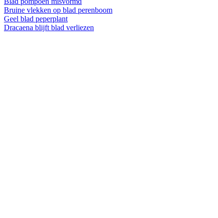
Blad pompoen misvormd
Bruine vlekken op blad perenboom
Geel blad peperplant
Dracaena blijft blad verliezen