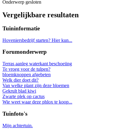
Onderwerp gesloten
Vergelijkbare resultaten
Tuininformatie
Hoveniersbedrijf starten? Hier kun...
Forumonderwerp
Terras aanleg waterkant beschoeiing
Te vroeg voor de tulpen?
bloemknoppen afgebeten
Welk dier doet dit?
Van welke plant zijn deze bloemen
Gekrult blad kiwi
Zwarte plek op cactus
Wie weet waar deze phlox te koop...
Tuinfoto's
Mijn achtertuin.