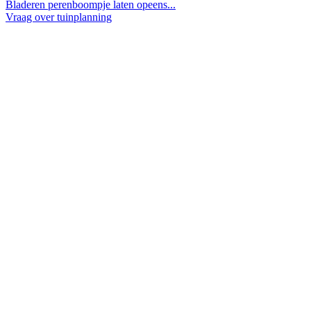
Bladeren perenboompje laten opeens...
Vraag over tuinplanning