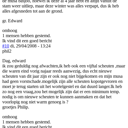
de musa basjoo, hoewel ik deze al 4 jaar hebt en altijd vanuit de
stam weer uitliep, maar deze winter was alles verpapt, dus ik heb
alles afgesneden tot aan de grond.
gr. Edward
omhoog
1 mensen hebben gestemd.
Ik vind dit een goed bericht
#10
di, 29/04/2008 - 13:24
phil2
Dag, edward
ik zou geduldig nog afwachten,ik heb ook een vijftal scheuten ,maar
die waren eind vorig najaar reeds aanwezig, dus echt nieuwe
scheuten van dit jaar zijn er ook nog niet bijgekomen en mijn musa
had geen vorstschade.mogelijk zijn alle scheuten kopotgevroren en
moet je terug starten uit het wortelgestel en dat duurd langer.Ik heb
zo nog een vraag,zou het mogelijk zijn dat er een minimum temp.
nodig is om nieuwe scheuten te kunnen aanmaken en dat het
voorlopig nog niet warm genoeg is ?
groetjes Philip.
omhoog
1 mensen hebben gestemd.
Ik vind dit een goed bericht