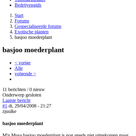
Bedrijvengids
Start
Forums
Gespecialiseerde forums
Exotische planten
basjoo moederplant
basjoo moederplant
< vorige
Alle
volgende >
11 berichten / 0 nieuw
Onderwerp gesloten
Laatste bericht
#1
di, 29/04/2008 - 21:27
zjuulke
basjoo moederplant
M'n Musa basjoo moederplant is nog steeds niet uitgekomen maar