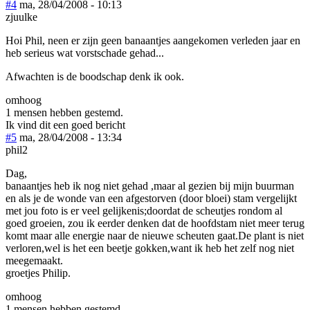
#4
ma, 28/04/2008 - 10:13
zjuulke
Hoi Phil, neen er zijn geen banaantjes aangekomen verleden jaar en
heb serieus wat vorstschade gehad...
Afwachten is de boodschap denk ik ook.
omhoog
1 mensen hebben gestemd.
Ik vind dit een goed bericht
#5
ma, 28/04/2008 - 13:34
phil2
Dag,
banaantjes heb ik nog niet gehad ,maar al gezien bij mijn buurman
en als je de wonde van een afgestorven (door bloei) stam vergelijkt
met jou foto is er veel gelijkenis;doordat de scheutjes rondom al
goed groeien, zou ik eerder denken dat de hoofdstam niet meer terug
komt maar alle energie naar de nieuwe scheuten gaat.De plant is niet
verloren,wel is het een beetje gokken,want ik heb het zelf nog niet
meegemaakt.
groetjes Philip.
omhoog
1 mensen hebben gestemd.