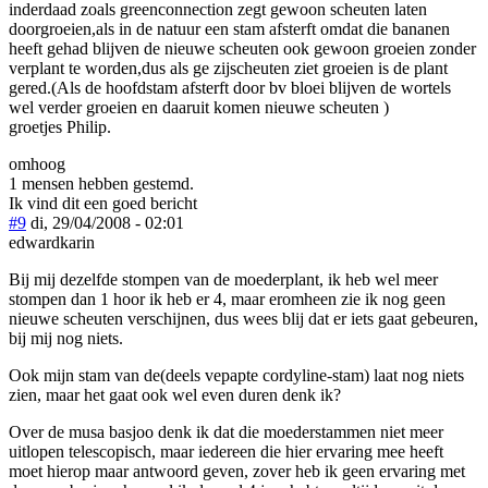
inderdaad zoals greenconnection zegt gewoon scheuten laten
doorgroeien,als in de natuur een stam afsterft omdat die bananen
heeft gehad blijven de nieuwe scheuten ook gewoon groeien zonder
verplant te worden,dus als ge zijscheuten ziet groeien is de plant
gered.(Als de hoofdstam afsterft door bv bloei blijven de wortels
wel verder groeien en daaruit komen nieuwe scheuten )
groetjes Philip.
omhoog
1 mensen hebben gestemd.
Ik vind dit een goed bericht
#9
di, 29/04/2008 - 02:01
edwardkarin
Bij mij dezelfde stompen van de moederplant, ik heb wel meer
stompen dan 1 hoor ik heb er 4, maar eromheen zie ik nog geen
nieuwe scheuten verschijnen, dus wees blij dat er iets gaat gebeuren,
bij mij nog niets.
Ook mijn stam van de(deels vepapte cordyline-stam) laat nog niets
zien, maar het gaat ook wel even duren denk ik?
Over de musa basjoo denk ik dat die moederstammen niet meer
uitlopen telescopisch, maar iedereen die hier ervaring mee heeft
moet hierop maar antwoord geven, zover heb ik geen ervaring met