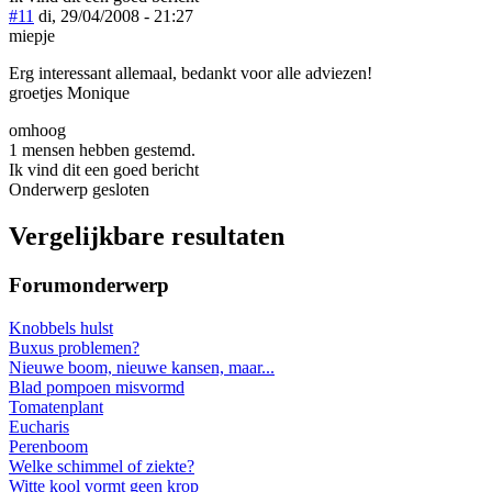
#11
di, 29/04/2008 - 21:27
miepje
Erg interessant allemaal, bedankt voor alle adviezen!
groetjes Monique
omhoog
1 mensen hebben gestemd.
Ik vind dit een goed bericht
Onderwerp gesloten
Vergelijkbare resultaten
Forumonderwerp
Knobbels hulst
Buxus problemen?
Nieuwe boom, nieuwe kansen, maar...
Blad pompoen misvormd
Tomatenplant
Eucharis
Perenboom
Welke schimmel of ziekte?
Witte kool vormt geen krop