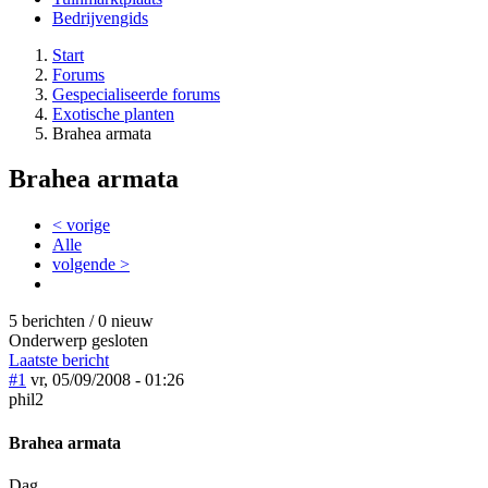
Bedrijvengids
Start
Forums
Gespecialiseerde forums
Exotische planten
Brahea armata
Brahea armata
< vorige
Alle
volgende >
5 berichten / 0 nieuw
Onderwerp gesloten
Laatste bericht
#1
vr, 05/09/2008 - 01:26
phil2
Brahea armata
Dag,