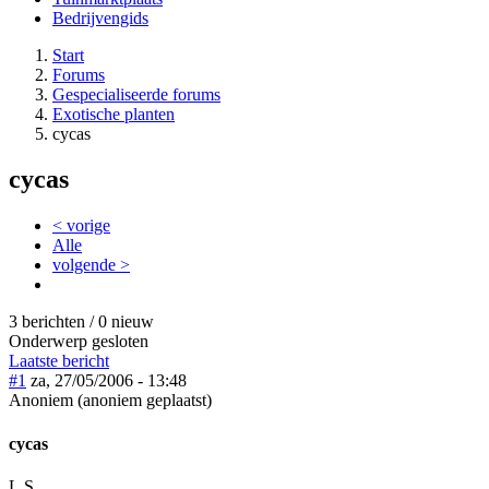
Bedrijvengids
Start
Forums
Gespecialiseerde forums
Exotische planten
cycas
cycas
< vorige
Alle
volgende >
3 berichten / 0 nieuw
Onderwerp gesloten
Laatste bericht
#1
za, 27/05/2006 - 13:48
Anoniem (anoniem geplaatst)
cycas
L.S.