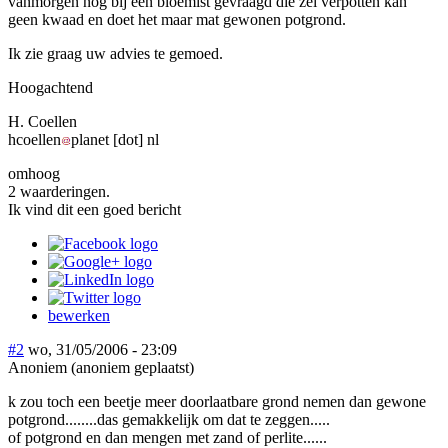
vanmorgen nog bij een bloemist gevraagd die zei verpotten kan
geen kwaad en doet het maar mat gewonen potgrond.
Ik zie graag uw advies te gemoed.
Hoogachtend
H. Coellen
hcoellen
planet
[dot]
nl
omhoog
2 waarderingen.
Ik vind dit een goed bericht
bewerken
#2
wo, 31/05/2006 - 23:09
Anoniem (anoniem geplaatst)
k zou toch een beetje meer doorlaatbare grond nemen dan gewone
potgrond........das gemakkelijk om dat te zeggen.....
of potgrond en dan mengen met zand of perlite......