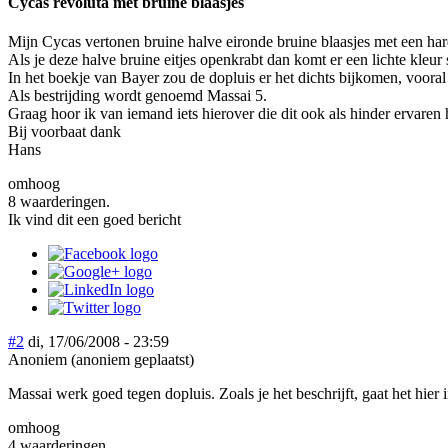
Cycas revoluta met bruine blaasjes
Mijn Cycas vertonen bruine halve eironde bruine blaasjes met een hard
Als je deze halve bruine eitjes openkrabt dan komt er een lichte kleur s
In het boekje van Bayer zou de dopluis er het dichts bijkomen, vooral 
Als bestrijding wordt genoemd Massai 5.
Graag hoor ik van iemand iets hierover die dit ook als hinder ervaren h
Bij voorbaat dank
Hans
omhoog
8 waarderingen.
Ik vind dit een goed bericht
#2
di, 17/06/2008 - 23:59
Anoniem (anoniem geplaatst)
Massai werk goed tegen dopluis. Zoals je het beschrijft, gaat het hier
omhoog
4 waarderingen.