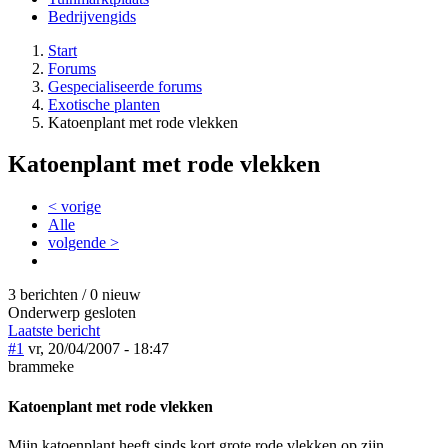
Bedrijvengids
Start
Forums
Gespecialiseerde forums
Exotische planten
Katoenplant met rode vlekken
Katoenplant met rode vlekken
< vorige
Alle
volgende >
3 berichten / 0 nieuw
Onderwerp gesloten
Laatste bericht
#1
vr, 20/04/2007 - 18:47
brammeke
Katoenplant met rode vlekken
Mijn katoenplant heeft sinds kort grote rode vlekken op zijn