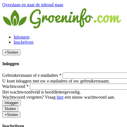
Overslaan en naar de inhoud gaan
Inloggen
Inschrijven
×
Sluiten
Inloggen
Gebruikersnaam of e-mailadres
*
U kunt inloggen met uw e-mailadres of uw gebruikersnaam.
Wachtwoord
*
Het wachtwoordveld is hoofdlettergevoelig.
Wachtwoord vergeten? Vraag
hier
een nieuw wachtwoord aan.
Inloggen
Sluiten
×
Sluiten
Inschrijven