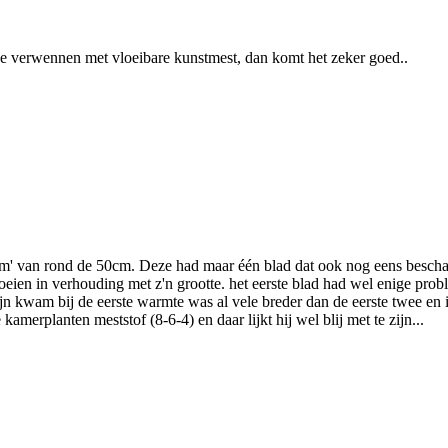
tje verwennen met vloeibare kunstmest, dan komt het zeker goed..
am' van rond de 50cm. Deze had maar één blad dat ook nog eens besch
roeien in verhouding met z'n grootte. het eerste blad had wel enige pro
ijn kwam bij de eerste warmte was al vele breder dan de eerste twee en
amerplanten meststof (8-6-4) en daar lijkt hij wel blij met te zijn...