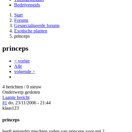
Bedrijvengids
Start
Forums
Gespecialiseerde forums
Exotische planten
princeps
princeps
< vorige
Alle
volgende >
4 berichten / 0 nieuw
Onderwerp gesloten
Laatste bericht
#1
do, 23/11/2006 - 21:44
klaas123
princeps
heeft iemandm mischien zaden van princeps voor mij ?