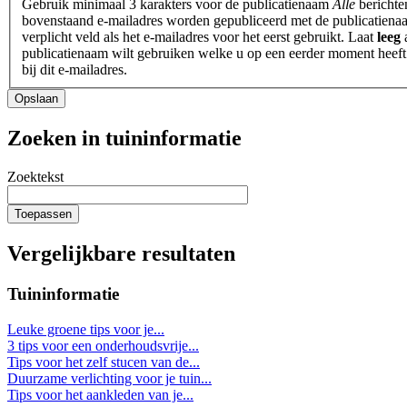
Gebruik minimaal 3 karakters voor de publicatienaam
Alle
berichte
bovenstaand e-mailadres worden gepubliceerd met de publicatienaa
verplicht veld als het e-mailadres voor het eerst gebruikt. Laat
leeg
a
publicatienaam wilt gebruiken welke u op een eerder moment heeft
bij dit e-mailadres.
Heeft
Opslaan
u
een
Zoeken in tuininformatie
tuin?
Zoektekst
Toepassen
Vergelijkbare resultaten
Tuininformatie
Leuke groene tips voor je...
3 tips voor een onderhoudsvrije...
Tips voor het zelf stucen van de...
Duurzame verlichting voor je tuin...
Tips voor het aankleden van je...