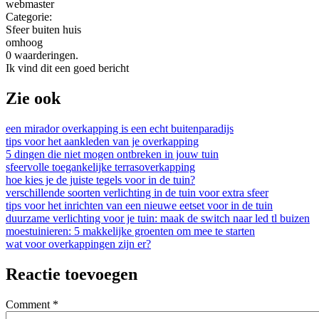
webmaster
Categorie:
Sfeer buiten huis
omhoog
0 waarderingen.
Ik vind dit een goed bericht
Zie ook
een mirador overkapping is een echt buitenparadijs
tips voor het aankleden van je overkapping
5 dingen die niet mogen ontbreken in jouw tuin
sfeervolle toegankelijke terrasoverkapping
hoe kies je de juiste tegels voor in de tuin?
verschillende soorten verlichting in de tuin voor extra sfeer
tips voor het inrichten van een nieuwe eetset voor in de tuin
duurzame verlichting voor je tuin: maak de switch naar led tl buizen
moestuinieren: 5 makkelijke groenten om mee te starten
wat voor overkappingen zijn er?
Reactie toevoegen
Comment
*