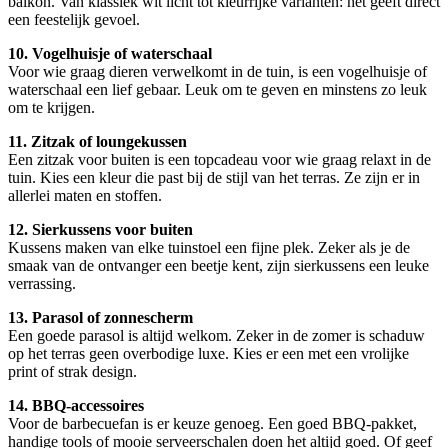
balkon. Van klassiek wit licht tot kleurrijke varianten: het geeft direct
een feestelijk gevoel.
10. Vogelhuisje of waterschaal
Voor wie graag dieren verwelkomt in de tuin, is een vogelhuisje of
waterschaal een lief gebaar. Leuk om te geven en minstens zo leuk
om te krijgen.
11. Zitzak of loungekussen
Een zitzak voor buiten is een topcadeau voor wie graag relaxt in de
tuin. Kies een kleur die past bij de stijl van het terras. Ze zijn er in
allerlei maten en stoffen.
12. Sierkussens voor buiten
Kussens maken van elke tuinstoel een fijne plek. Zeker als je de
smaak van de ontvanger een beetje kent, zijn sierkussens een leuke
verrassing.
13. Parasol of zonnescherm
Een goede parasol is altijd welkom. Zeker in de zomer is schaduw
op het terras geen overbodige luxe. Kies er een met een vrolijke
print of strak design.
14. BBQ-accessoires
Voor de barbecuefan is er keuze genoeg. Een goed BBQ-pakket,
handige tools of mooie serveerschalen doen het altijd goed. Of geef