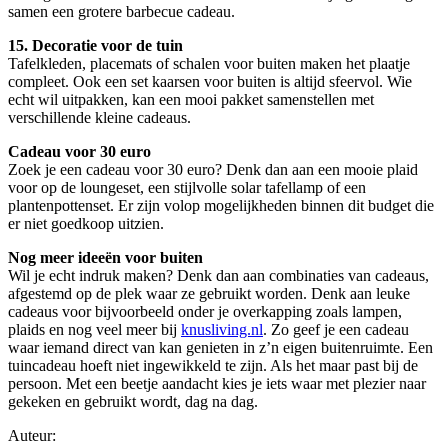
samen een grotere barbecue cadeau.
15. Decoratie voor de tuin
Tafelkleden, placemats of schalen voor buiten maken het plaatje
compleet. Ook een set kaarsen voor buiten is altijd sfeervol. Wie
echt wil uitpakken, kan een mooi pakket samenstellen met
verschillende kleine cadeaus.
Cadeau voor 30 euro
Zoek je een cadeau voor 30 euro? Denk dan aan een mooie plaid
voor op de loungeset, een stijlvolle solar tafellamp of een
plantenpottenset. Er zijn volop mogelijkheden binnen dit budget die
er niet goedkoop uitzien.
Nog meer ideeën voor buiten
Wil je echt indruk maken? Denk dan aan combinaties van cadeaus,
afgestemd op de plek waar ze gebruikt worden. Denk aan leuke
cadeaus voor bijvoorbeeld onder je overkapping zoals lampen,
plaids en nog veel meer bij
knusliving.nl
. Zo geef je een cadeau
waar iemand direct van kan genieten in z’n eigen buitenruimte. Een
tuincadeau hoeft niet ingewikkeld te zijn. Als het maar past bij de
persoon. Met een beetje aandacht kies je iets waar met plezier naar
gekeken en gebruikt wordt, dag na dag.
Auteur: