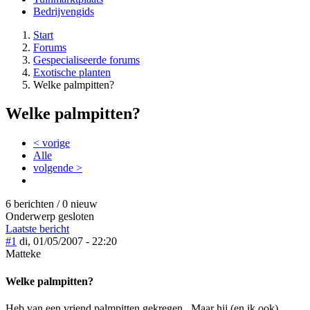
Bedrijvengids
Start
Forums
Gespecialiseerde forums
Exotische planten
Welke palmpitten?
Welke palmpitten?
< vorige
Alle
volgende >
6 berichten / 0 nieuw
Onderwerp gesloten
Laatste bericht
#1
di, 01/05/2007 - 22:20
Matteke
Welke palmpitten?
Heb van een vriend palmpitten gekregen . Maar hij (en ik ook)