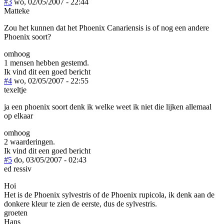
#3
wo, 02/05/2007 - 22:44
Matteke
Zou het kunnen dat het Phoenix Canariensis is of nog een andere
Phoenix soort?
omhoog
1 mensen hebben gestemd.
Ik vind dit een goed bericht
#4
wo, 02/05/2007 - 22:55
texeltje
ja een phoenix soort denk ik welke weet ik niet die lijken allemaal
op elkaar
omhoog
2 waarderingen.
Ik vind dit een goed bericht
#5
do, 03/05/2007 - 02:43
ed ressiv
Hoi
Het is de Phoenix sylvestris of de Phoenix rupicola, ik denk aan de
donkere kleur te zien de eerste, dus de sylvestris.
groeten
Hans