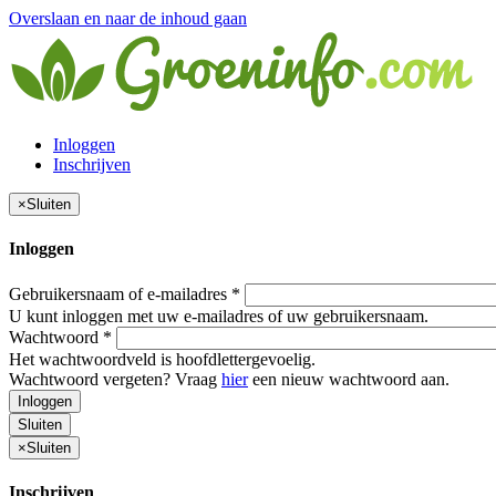
Overslaan en naar de inhoud gaan
Inloggen
Inschrijven
×
Sluiten
Inloggen
Gebruikersnaam of e-mailadres
*
U kunt inloggen met uw e-mailadres of uw gebruikersnaam.
Wachtwoord
*
Het wachtwoordveld is hoofdlettergevoelig.
Wachtwoord vergeten? Vraag
hier
een nieuw wachtwoord aan.
Inloggen
Sluiten
×
Sluiten
Inschrijven