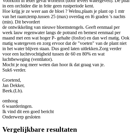
Voorkom in ieder geval wortelrot (door teveel watergeven). De phal
in een orchidee die in feite geen rustperiode kent.
Hoe krijg je ze weer aan de bloei ? Welnu,plaats je plant op 1 mtr
van het raam;temp.tussen 25 (max) overdag en l6 graden 's nachts
(min). Dit bevordert
de ontwikkeling van nieuwe bloemstengels. Geeft eenmaal per
week lauw regenwater langs de potrand en bemest eenmaal per
maand met een wat hoger P- gehalte (fosfor) en dan wel matig. Ook
matig watergeven en zorg ervoor dat de "voeten" van de plant niet
in het water blijven staan. Dus goed laten uitlekken.Zorg verder
voor een luchtvochtigheid tussen de 60 en 80% en wat
luchtbeweging (ventilator).
Mocht je nog meer weten dan hoor ik dat graag van je.
Suk6 verder.
Groetend,
Jan Dekker,
Beek.(Lb).
omhoog
6 waarderingen.
Ik vind dit een goed bericht
Onderwerp gesloten
Vergelijkbare resultaten