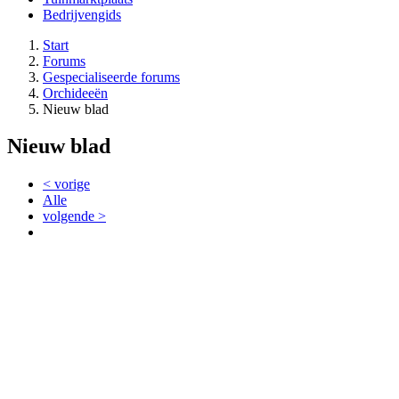
Bedrijvengids
Start
Forums
Gespecialiseerde forums
Orchideeën
Nieuw blad
Nieuw blad
< vorige
Alle
volgende >