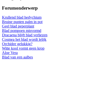
Forumonderwerp
Krullend blad hedychium
Bruine punten palm in pot
Geel blad peperplant
Blad pompoen misvormd
Dracaena blijft blad verliezen
Cosmea het blad wordt lelijk
Orchidee gelukkig?
Witte kool vormt geen krop
Aloe Vera
Blad van een aalbes