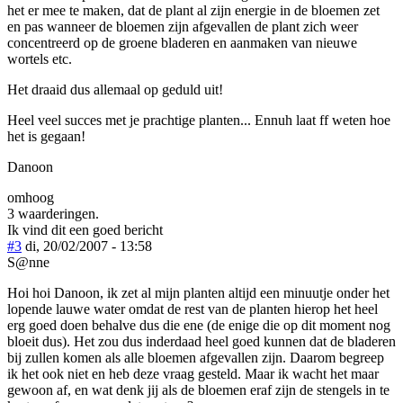
het er mee te maken, dat de plant al zijn energie in de bloemen zet
en pas wanneer de bloemen zijn afgevallen de plant zich weer
concentreerd op de groene bladeren en aanmaken van nieuwe
wortels etc.
Het draaid dus allemaal op geduld uit!
Heel veel succes met je prachtige planten... Ennuh laat ff weten hoe
het is gegaan!
Danoon
omhoog
3 waarderingen.
Ik vind dit een goed bericht
#3
di, 20/02/2007 - 13:58
S@nne
Hoi hoi Danoon, ik zet al mijn planten altijd een minuutje onder het
lopende lauwe water omdat de rest van de planten hierop het heel
erg goed doen behalve dus die ene (de enige die op dit moment nog
bloeit dus). Het zou dus inderdaad heel goed kunnen dat de bladeren
bij zullen komen als alle bloemen afgevallen zijn. Daarom begreep
ik het ook niet en heb deze vraag gesteld. Maar ik wacht het maar
gewoon af, en wat denk jij als de bloemen eraf zijn de stengels in te