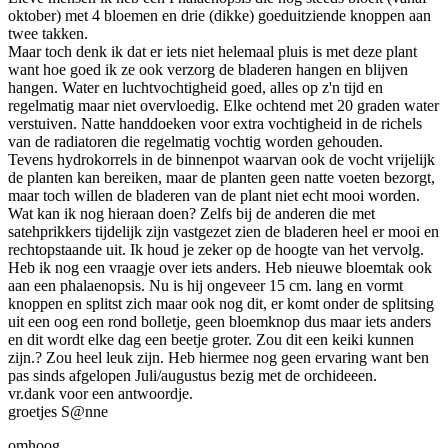
oktober) met 4 bloemen en drie (dikke) goeduitziende knoppen aan
twee takken.
Maar toch denk ik dat er iets niet helemaal pluis is met deze plant
want hoe goed ik ze ook verzorg de bladeren hangen en blijven
hangen. Water en luchtvochtigheid goed, alles op z'n tijd en
regelmatig maar niet overvloedig. Elke ochtend met 20 graden water
verstuiven. Natte handdoeken voor extra vochtigheid in de richels
van de radiatoren die regelmatig vochtig worden gehouden.
Tevens hydrokorrels in de binnenpot waarvan ook de vocht vrijelijk
de planten kan bereiken, maar de planten geen natte voeten bezorgt,
maar toch willen de bladeren van de plant niet echt mooi worden.
Wat kan ik nog hieraan doen? Zelfs bij de anderen die met
satehprikkers tijdelijk zijn vastgezet zien de bladeren heel er mooi en
rechtopstaande uit. Ik houd je zeker op de hoogte van het vervolg.
Heb ik nog een vraagje over iets anders. Heb nieuwe bloemtak ook
aan een phalaenopsis. Nu is hij ongeveer 15 cm. lang en vormt
knoppen en splitst zich maar ook nog dit, er komt onder de splitsing
uit een oog een rond bolletje, geen bloemknop dus maar iets anders
en dit wordt elke dag een beetje groter. Zou dit een keiki kunnen
zijn.? Zou heel leuk zijn. Heb hiermee nog geen ervaring want ben
pas sinds afgelopen Juli/augustus bezig met de orchideeen.
vr.dank voor een antwoordje.
groetjes S@nne
omhoog