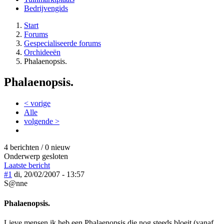
Bedrijvengids
Start
Forums
Gespecialiseerde forums
Orchideeën
Phalaenopsis.
Phalaenopsis.
< vorige
Alle
volgende >
4 berichten / 0 nieuw
Onderwerp gesloten
Laatste bericht
#1
di, 20/02/2007 - 13:57
S@nne
Phalaenopsis.
Lieve mensen ik heb een Phalaenopsis die nog steeds bloeit (vanaf