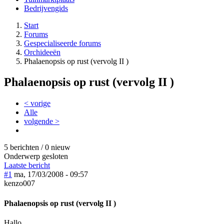
Bedrijvengids
Start
Forums
Gespecialiseerde forums
Orchideeën
Phalaenopsis op rust (vervolg II )
Phalaenopsis op rust (vervolg II )
< vorige
Alle
volgende >
5 berichten / 0 nieuw
Onderwerp gesloten
Laatste bericht
#1
ma, 17/03/2008 - 09:57
kenzo007
Phalaenopsis op rust (vervolg II )
Hallo,