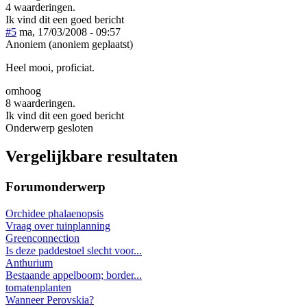
4 waarderingen.
Ik vind dit een goed bericht
#5
ma, 17/03/2008 - 09:57
Anoniem (anoniem geplaatst)
Heel mooi, proficiat.
omhoog
8 waarderingen.
Ik vind dit een goed bericht
Onderwerp gesloten
Vergelijkbare resultaten
Forumonderwerp
Orchidee phalaenopsis
Vraag over tuinplanning
Greenconnection
Is deze paddestoel slecht voor...
Anthurium
Bestaande appelboom; border...
tomatenplanten
Wanneer Perovskia?