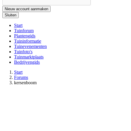
Nieuw account aanmaken
Sluiten
Start
Tuinforum
Plantengids
Tuininformatie
Tuinevenementen
Tuinfoto's
Tuinmarktplaats
Bedrijvengids
Start
Forums
kersenboom